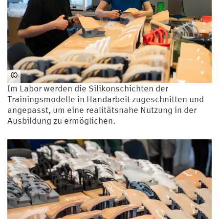
©
HS
Im Labor werden die Silikonschichten der
U/
Trainingsmodelle in Handarbeit zugeschnitten und
Uni
angepasst, um eine realitätsnahe Nutzung in der
Bw
Ausbildung zu ermöglichen.
H |
Gel
ha
us
en