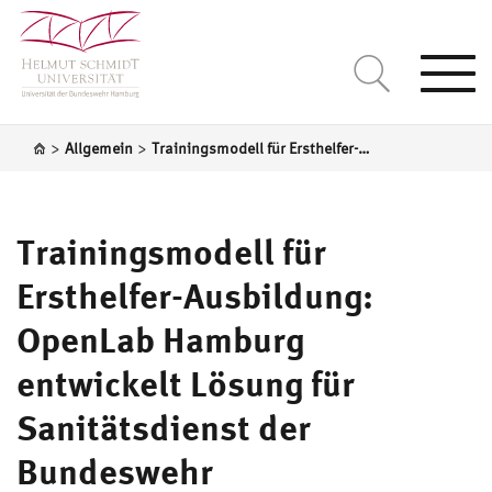
Togg
navi
>
>
Allgemein
Trainingsmodell für Ersthelfer-Ausbildung: OpenLab Hamburg entwickelt Lösung für Sanitätsdienst der Bundeswehr
Trainingsmodell für
Ersthelfer-Ausbildung:
OpenLab Hamburg
entwickelt Lösung für
Sanitätsdienst der
Bundeswehr