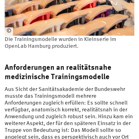
©
HS
Die Trainingsmodelle wurden in Kleinserie im
U/
OpenLab Hamburg produziert.
Uni
Bw
H |
Anforderungen an realitätsnahe
Gel
medizinische Trainingsmodelle
ha
us
Aus Sicht der Sanitätsakademie der Bundeswehr
en
musste das Trainingsmodell mehrere
Anforderungen zugleich erfüllen: Es sollte schnell
verfügbar, anatomisch korrekt, realitätsnah in der
Anwendung und zugleich robust sein. Hinzu kam ein
weiterer Aspekt, der für den späteren Einsatz in der
Truppe von Bedeutung ist: Das Modell sollte so
angelegt sein, dass es perspektivisch auch vor Ort