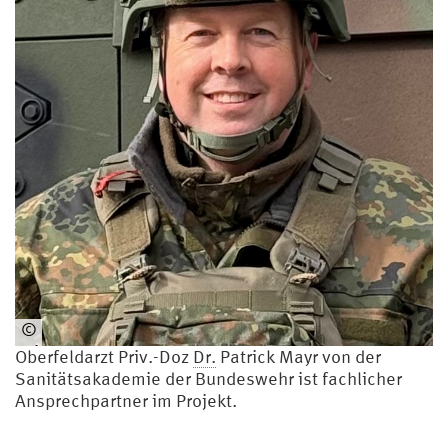
©
Pri
Oberfeldarzt Priv.-Doz
Dr.
Patrick Mayr von der
vat
Sanitätsakademie der Bundeswehr ist fachlicher
Ansprechpartner im Projekt.