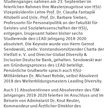
Studienganges nahmen am 23. September im
feierlichen Rahmen ihre Masterzeugnisse von
HSU
-
Vizepräsidentin Lehre
Prof.
Dr.
Claudia Fantapié
Altobelli und
Univ.-Prof.
Dr.
Barbara Sieben,
Professorin für Personalpolitik an der Fakultät für
Geistes-und Sozialwissenschaften der
HSU
,
entgegen. Insgesamt haben bisher sechs
Studierende den LEAD Jahrgang 2018-2020
absolviert. Die Keynote wurde von Herrn Gernot
Sendowski, stellv. Vorstandsvorsitzender Charta der
Vielfalt e. V. und Director Global Diversity &
Inclusion Deutsche Bank, gehalten. Sendowski war
am Gründungsprozess des LEAD beteiligt.
Persönliche Grußworte sprach auch
HSU
-
Militärdekan
Dr.
Michael Rohde, selbst Absolvent
2018 des Weiterbildungsmasters Leading Diversity.
Auch 11 Absolventinnen und Absolventen des FIM-
Jahrganges 2018-2020 feierten im Anschluss und im
Beisein von Admiralarzt
Dr.
Knut Reuter,
Kommandeur und Ärztlicher Direktor des