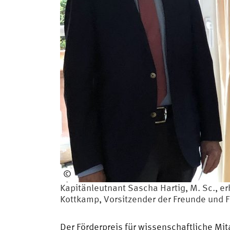
©
Sigrid
Kapitänleutnant Sascha Hartig, M. Sc., er
Funk
Kottkamp, Vorsitzender der Freunde und F
Der Förderpreis für wissenschaftliche Mit