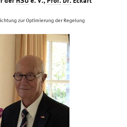
er der
HSU
e. V.
,
Prof.
Dr.
Eckart
richtung zur Optimierung der Regelung