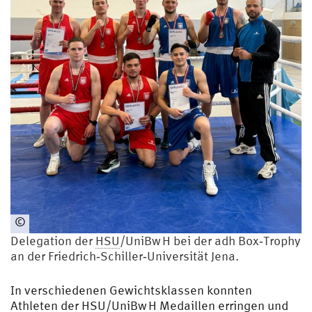
©
HSU/UniBw
Delegation der
HSU
/UniBw H bei der adh Box‑Trophy
H
an der Friedrich‑Schiller‑Universität Jena.
In verschiedenen Gewichtsklassen konnten
Athleten der
HSU
/UniBw H Medaillen erringen und