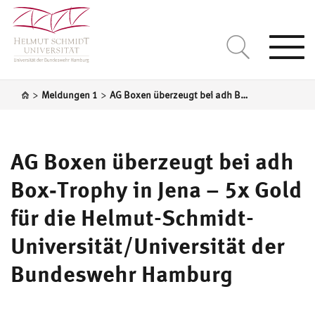
Togg
navi
>
>
Meldungen 1
AG Boxen überzeugt bei adh Box‑Trophy in Jena – 5x Gold für die Helmut-Schmidt-Universität/Universität der Bundeswehr Hamburg
AG Boxen überzeugt bei adh
Box‑Trophy in Jena – 5x Gold
für die Helmut-Schmidt-
Universität/Universität der
Bundeswehr Hamburg