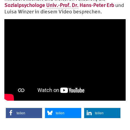
Sozialpsychologe
Univ.-Prof.
Dr.
Hans-Peter Erb
und
Luisa Winzer in diesem Video besprechen.
teilen
teilen
teilen