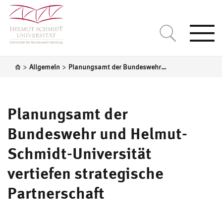
Togg
navi
>
>
Allgemein
Planungsamt der Bundeswehr und Helmut-Schmidt-Universität vertiefen strategische Partnerschaft
Planungsamt der
Bundeswehr und Helmut-
Schmidt-Universität
vertiefen strategische
Partnerschaft