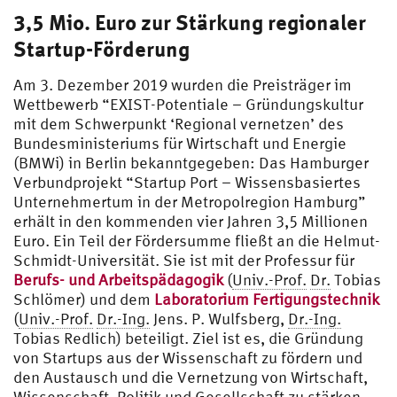
3,5 Mio. Euro zur Stärkung regionaler
Startup-Förderung
Am 3. Dezember 2019 wurden die Preisträger im
Wettbewerb “EXIST-Potentiale – Gründungskultur
mit dem Schwerpunkt ‘Regional vernetzen’ des
Bundesministeriums für Wirtschaft und Energie
(BMWi) in Berlin bekanntgegeben: Das Hamburger
Verbundprojekt “Startup Port – Wissensbasiertes
Unternehmertum in der Metropolregion Hamburg”
erhält in den kommenden vier Jahren 3,5 Millionen
Euro. Ein Teil der Fördersumme fließt an die Helmut-
Schmidt-Universität. Sie ist mit der Professur für
Berufs- und Arbeitspädagogik
(
Univ.-Prof.
Dr.
Tobias
Schlömer) und dem
Laboratorium Fertigungstechnik
(
Univ.-Prof.
Dr.-Ing.
Jens. P. Wulfsberg,
Dr.-Ing.
Tobias Redlich) beteiligt. Ziel ist es, die Gründung
von Startups aus der Wissenschaft zu fördern und
den Austausch und die Vernetzung von Wirtschaft,
Wissenschaft, Politik und Gesellschaft zu stärken.