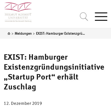
Togg
navi
>
>
Meldungen
EXIST: Hamburger Existenzgründungsinitiative „Startup Port“ erhält Zuschlag
EXIST: Hamburger
Existenzgründungsinitiative
„Startup Port“ erhält
Zuschlag
12. Dezember 2019