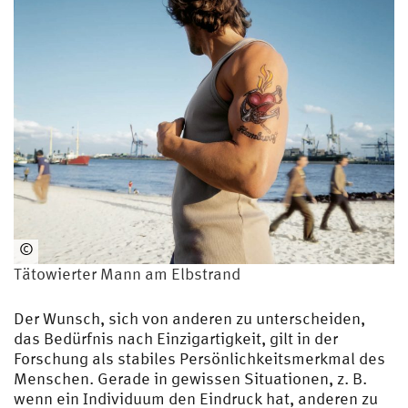
©
www.mediaserver.hamburg.de
Tätowierter Mann am Elbstrand
/
Kai-
Der Wunsch, sich von anderen zu unterscheiden,
Uwe
das Bedürfnis nach Einzigartigkeit, gilt in der
Gundlach
Forschung als stabiles Persönlichkeitsmerkmal des
Menschen. Gerade in gewissen Situationen, z. B.
wenn ein Individuum den Eindruck hat, anderen zu