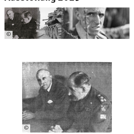
©
Fotos:
IWM
(r.,
m.)
·
StAHH
(l.)
©