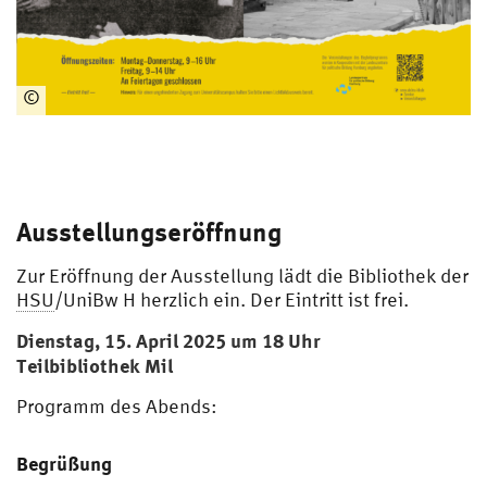
©
Fot
o:
IW
M
(o.,
Ausstellungseröffnung
u.r.
) ·
Zur Eröffnung der Ausstellung lädt die Bibliothek der
St
HSU
/UniBw H herzlich ein. Der Eintritt ist frei.
AH
H
Dienstag, 15. April 2025 um 18 Uhr
(u.l
Teilbibliothek Mil
.)
Programm des Abends:
Begrüßung