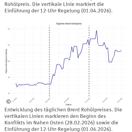
rho
Rohölpreis. Die vertikale Linie markiert die
ff,
Einführung der 12-Uhr-Regelung (01.04.2026).
X. /
De
we
nte
r,
R.
(20
26)
©
Bre
Entwicklung des täglichen Brent Rohölpreises. Die
ide
vertikalen Linien markieren den Beginn des
rho
Konflikts im Nahen Osten (28.02.2026) sowie die
ff,
Einführung der 12-Uhr-Regelung (01.04.2026).