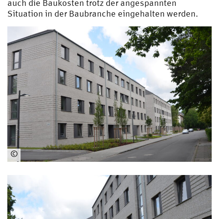
auch die Baukosten trotz der angespannten
Situation in der Baubranche eingehalten werden.
©
Mi
ch
ael
Sc
hin
ner