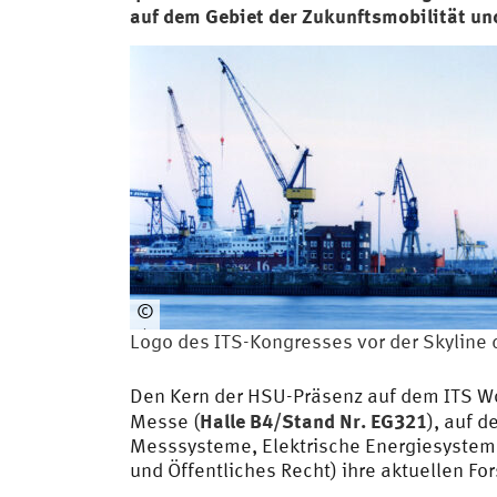
auf dem Gebiet der Zukunftsmobilität un
©
Christian
Logo des ITS-Kongresses vor der Skyline
O.
Bruch
Den Kern der HSU-Präsenz auf dem ITS Wo
/
Halle B4/Stand Nr. EG321
Messe (
), auf 
VISUM
Messsysteme, Elektrische Energiesystem
und Öffentliches Recht) ihre aktuellen F