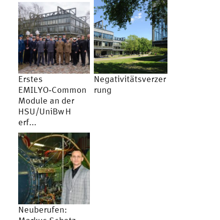
Erstes
Negativitätsverzer
EMILYO‑Common
rung
Module an der
HSU/UniBw H
erf...
Neuberufen: