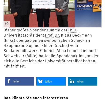
©
Ulrike
Bisher größte Spendensumme der
HSU
:
Schröder
Universitätspräsident
Prof.
Dr.
Klaus Beckmann
(links) übergab einen symbolischen Scheck an
Hauptmann Sophie Jähnert (rechts) vom
Soldatenhilfswerk. Fähnrich Alina Leonie Liebhoff-
Schweitzer (Mitte) hatte die Spendenaktion, an der
sich alle Bereiche der Universität beteiligt hatten,
mit-initiiert.
teilen
teilen
teilen
Das könnte Sie auch interessieren