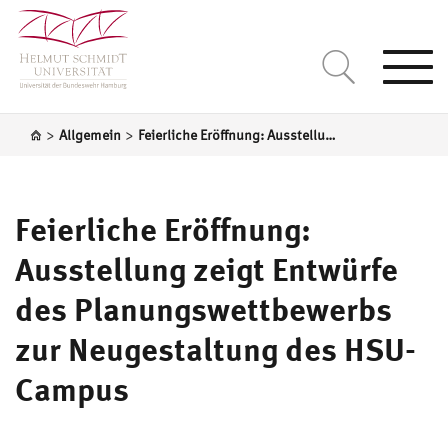
Togg
navi
>
>
Allgemein
Feierliche Eröffnung: Ausstellung zeigt Entwürfe des Planungswettbewerbs zur Neugestaltung des HSU-Campus
Feierliche Eröffnung:
Ausstellung zeigt Entwürfe
des Planungswettbewerbs
zur Neugestaltung des HSU-
Campus