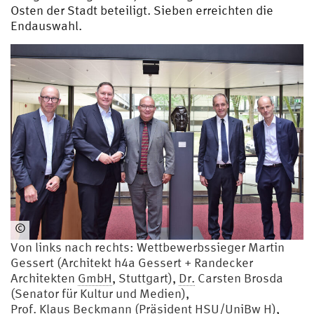
Osten der Stadt beteiligt. Sieben erreichten die
Endauswahl.
©
HSU/Reinhard
Von links nach rechts: Wettbewerbssieger Martin
Scheiblich
Gessert (Architekt h4a Gessert + Randecker
Architekten
GmbH
, Stuttgart),
Dr.
Carsten Brosda
(Senator für Kultur und Medien),
Prof.
Klaus Beckmann (Präsident
HSU
/UniBw H),