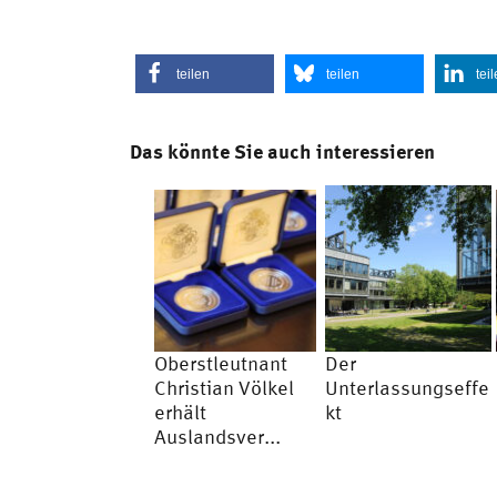
teilen
teilen
tei
Das könnte Sie auch interessieren
Oberstleutnant
Der
Christian Völkel
Unterlassungseffe
erhält
kt
Auslandsver...