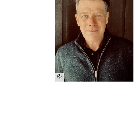
©
Jen
nif
er
Tri
pp