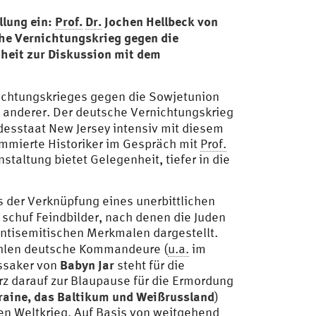
llung ein:
Prof.
Dr.
Jochen Hellbeck von
sche Vernichtungskrieg gegen die
heit zur Diskussion mit dem
nichtungskrieges gegen die Sowjetunion
n anderer. Der deutsche Vernichtungskrieg
desstaat New Jersey intensiv mit diesem
mmierte Historiker im Gespräch mit
Prof.
taltung bietet Gelegenheit, tiefer in die
s der Verknüpfung eines unerbittlichen
schuf Feindbilder, nach denen die Juden
ntisemitischen Merkmalen dargestellt.
fahlen deutsche Kommandeure (
u.a.
im
Babyn Jar
ssaker von
steht für die
z darauf zur Blaupause für die Ermordung
raine, das Baltikum und Weißrussland
)
en Weltkrieg. Auf Basis von weitgehend