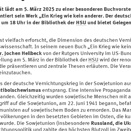
 lädt am 5. März 2025 zu einer besonderen Buchvorste
entiert sein Werk „Ein Krieg wie kein anderer. Der deut
 um 18 Uhr in der Bibliothek der
HSU
und bietet Gelegen
st vielfach erforscht, die Dimension des deutschen Ver
swissenschaft. In seinem neuen Buch „Ein Krieg wie kei
r.
Jochen Hellbeck
von der Rutgers University im US-Bun
llung am 5. März in der Bibliothek der
HSU
wird der reno
e präsentieren und zentrale Thesen erläutern. Die Verans
 einzutauchen.
s der deutsche Vernichtungskrieg in der Sowjetunion au
tibolschewismus
entsprang. Eine intensive Propaganda 
tanden. Gleichzeitig wurden sowjetische Menschen mit a
ngriff auf die Sowjetunion, am 22. Juni 1941 begann, be
ommunisten auf sowjetischem Boden zu ermorden. Das Ma
ölkerungen in den besetzten Gebieten im Osten, die kur
Russland, die Uk
a wurde. Die Sowjetunion (insbesondere
tungspolitik und zahlte den höchsten Blutzoll im Zweit