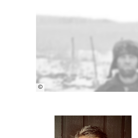
©
S.
Fischer
Verlag