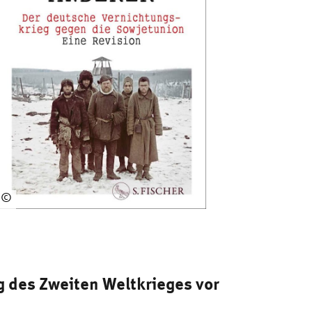
©
S.
Fis
ch
er
Ver
 des Zweiten Weltkrieges vor
lag