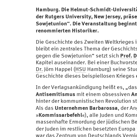
Hamburg. Die Helmut-Schmidt-Universität
der Rutgers University, New Jersey, präs
Sowjetunion“. Die Veranstaltung beginnt
renommierten Historiker.
Die Geschichte des Zweiten Weltkrieges i
bleibt ein zentrales Thema der Geschicht
Prof.
D
gegen die Sowjetunion“ setzt sich
Kapitel auseinander. Bei einer Buchvorste
Dr.
Jörn Happel (
HSU
Hamburg) seine Studi
Geschichte dieses beispiellosen Krieges
In der Verlagsankündigung heißt es, „das
Antisemitismus
An
mit einem obsessiven
hinter der kommunistischen Revolution s
Unternehmen Barbarossa
Als das
, der A
Kommissarbefehl
»
«), alle Juden und K
massenhafte Ermordung der jüdischen Bev
der Juden im restlichen besetzten Europ
war das Zentrum von Deutschlands Vernich