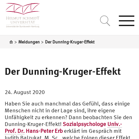
Togg
navi
>
>
Meldungen
Der Dunning-Kruger-Effekt
Der Dunning-Kruger-Effekt
24. August 2020
Haben Sie auch manchmal das Gefühl, dass einige
Menschen nicht in der Lage sind, ihre eigene
Unfähigkeit zu erkennen? Dann beobachten Sie den
Dunning-Kruger-Effekt!
Sozialpsychologe
Univ.-
Prof.
Dr.
Hans-Peter Erb
erklärt im Gespräch mit
Judith Balzukat, M. Sc., welche Folgen dieser Effekt