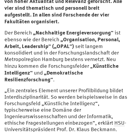
von hoher Aktualität und Relevanz geforscht. Alle
vier sind thematisch und personell breit
aufgestellt. In allen sind Forschende der vier
Fakultäten organisiert.
„Nachhaltige Energieversorgung“
Der Bereich
ist
„Organisation, Personal,
ebenso wie der Bereich
Arbeit, Leadership“ („OPAL“)
seit langem
konsolidiert und in der Forschungslandschaft der
Metropolregion Hamburg bestens vernetzt. Neu
Künstliche
hinzu kommen die Forschungsfelder „
Intelligenz“
„Demokratische
und
Resilienzforschung“
.
„Ein zentrales Element unserer Profilbildung bildet
Interdisziplinarität. So werden beispielsweise in das
Forschungsfeld „Künstliche Intelligenz“,
typischerweise eine Domäne der
Ingenieurswissenschaften und der Informatik,
ethische Fragestellungen einbezogen“, erklärt
HSU
-
Universitätspräsident
Prof.
Dr.
Klaus Beckmann.