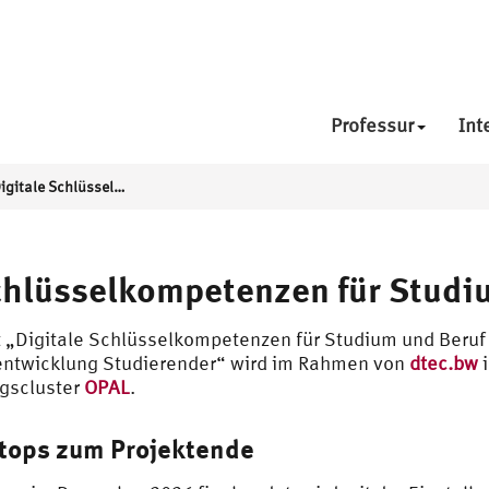
Professur
Int
DigiTaKS* – Digitale Schlüsselkompetenzen für Studium und Beruf
Schlüsselkompetenzen für Studi
 „Digitale Schlüsselkompetenzen für Studium und Beruf 
zentwicklung Studierender“ wird im Rahmen von
dtec.bw
i
ngscluster
OPAL
.
tops zum Projektende