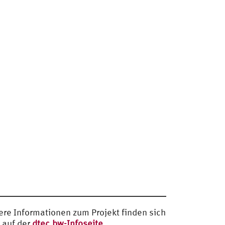
ere Informationen zum Projekt finden sich
 auf der
dtec.bw-Infoseite
.