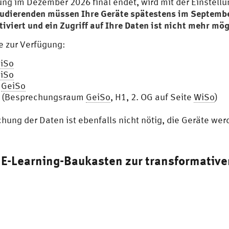
ng im Dezember 2026 final endet, wird mit der Einstell
tudierenden müssen Ihre Geräte spätestens im Septemb
iviert und ein Zugriff auf Ihre Daten ist nicht mehr mög
e zur Verfügung:
iSo
iSo
l
GeiSo
1 (Besprechungsraum
GeiSo
, H1, 2. OG auf Seite
WiSo
)
hung der Daten ist ebenfalls nicht nötig, die Geräte wer
 E-Learning-Baukasten zur transformative