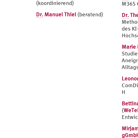
(koordinierend)
M365 C
Dr.
Manuel Thiel
(beratend)
Dr.
The
Metho
des KI
Hochs
Marie 
Studie
Aneig
Alltag
Leonor
ComDi
H
Bettin
(
WeTeK
Entwi
Mirjam
gGmb