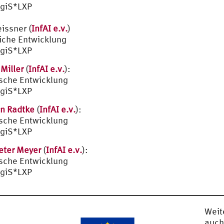
giS*LXP
issner (
InfAI e.v.
)
liche Entwicklung
giS*LXP
 Miller
(
InfAI e.v.
):
sche Entwicklung
giS*LXP
n Radtke
(
InfAI e.v.
):
sche Entwicklung
giS*LXP
eter Meyer
(
InfAI e.v.
):
sche Entwicklung
giS*LXP
Weit
auch