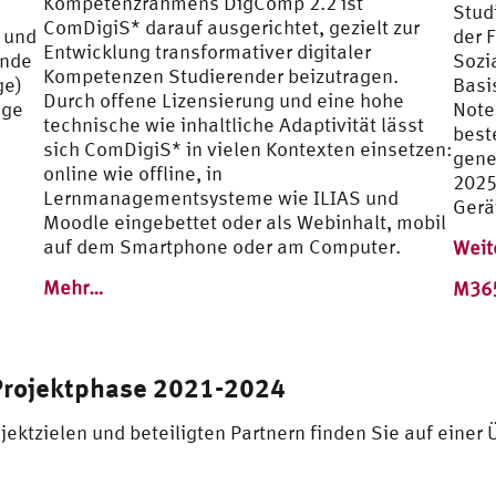
Kompetenzrahmens DigComp 2.2 ist
Stud
ComDigiS* darauf ausgerichtet, gezielt zur
 und
der F
Entwicklung transformativer digitaler
ende
Sozi
Kompetenzen Studierender beizutragen.
ge)
Basi
Durch offene Lizensierung und eine hohe
nge
Note
technische wie inhaltliche Adaptivität lässt
best
sich ComDigiS* in vielen Kontexten einsetzen:
gene
online wie offline, in
2025
Lernmanagementsysteme wie ILIAS und
Gerä
Moodle eingebettet oder als Webinhalt, mobil
auf dem Smartphone oder am Computer.
Weit
Mehr…
M365
 Projektphase 2021-2024
ojektzielen und beteiligten Partnern finden Sie auf eine