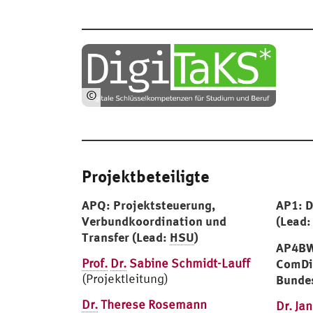
©
Projekt
DigiTaKS*
Projektbeteiligte
APQ: Projektsteuerung,
AP1: D
Verbundkoordination und
(Lead
Transfer (Lead:
HSU
)
AP4BW
Prof.
Dr.
Sabine Schmidt-Lauff
ComDi
(Projektleitung)
Bunde
Dr.
Therese Rosemann
Dr.
Jan