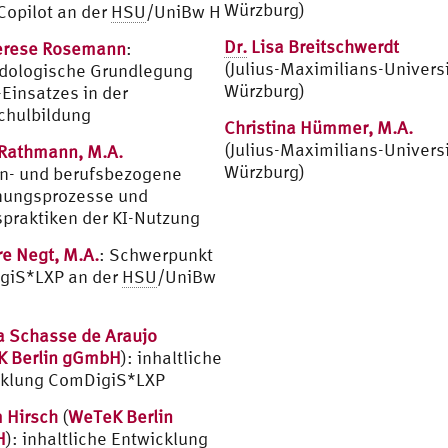
Würzburg)
opilot an der
HSU
/UniBw H
Dr.
Lisa Breitschwerdt
rese Rosemann
:
(Julius-Maximilians-Universi
dologische Grundlegung
Würzburg)
-Einsatzes in der
chulbildung
Christina Hümmer, M.A.
(Julius-Maximilians-Universi
Rathmann, M.A.
Würzburg)
n- und berufsbezogene
nungsprozesse und
spraktiken der KI-Nutzung
e Negt, M.A.
: Schwerpunkt
giS*LXP an der
HSU
/UniBw
a Schasse de Araujo
 Berlin gGmbH
): inhaltliche
cklung ComDigiS*LXP
 Hirsch
(
WeTeK Berlin
H
): inhaltliche Entwicklung