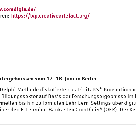
w.comdigis.de/
eren:
https://lxp.creativeartefact.org/
tergebnissen vom 17.-18. Juni in Berlin
Delphi-Methode diskutierte das DigiTaKS*-Konsortium m
 Bildungssektor auf Basis der Forschungsergebnisse im P
rmellen bis hin zu formalen Lehr-Lern-Settings über digi
ber den E-Learning-Baukasten ComDigiS* (OER). Der Key