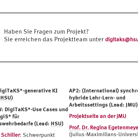
Haben Sie Fragen zum Projekt?
Sie erreichen das Projektteam unter
digitaks@hs
igiTaKS*-generative KI
AP2: (International) synchr
:
HSU
)
hybride Lehr-Lern- und
Arbeitssettings (Lead: JMU)
: DigiTaKS*-Use Cases und
giS* für
Projektseite an der JMU
swehrbedarfe (Lead:
HSU
)
Prof.
Dr.
Regina Egetenmeye
(Julius-Maximilians-Universi
 Schiller
: Schwerpunkt