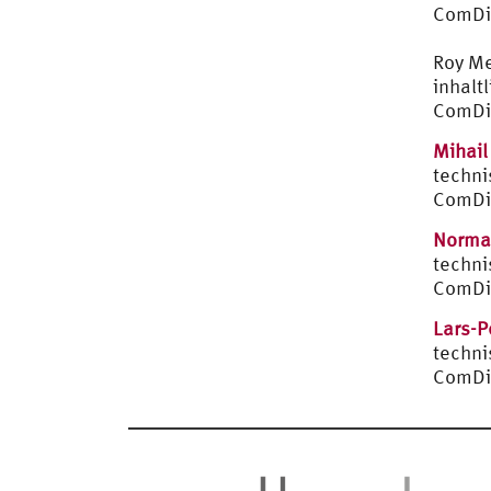
ComDi
Roy Me
inhalt
ComDi
Mihail
techni
ComDi
Norma
techni
ComDi
Lars-P
techni
ComDi