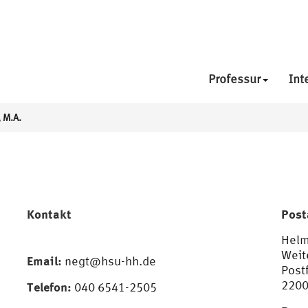
Professur
Int
 M.A.
Kontakt
Post
Helm
Weit
Email:
negt@hsu-hh.de
Post
220
Telefon:
040 6541-2505