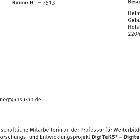
Besu
Raum:
H1 – 2513
Helm
Gebä
Hols
220
negt@hsu-hh.de
.
schaftliche Mitarbeiterin an der Professur für Weiterbi
DigiTaKS* – Digit
Forschungs- und Entwicklungsprojekt