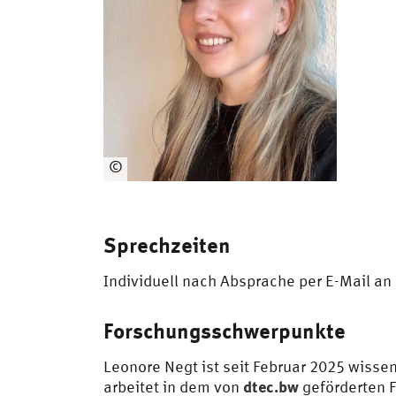
©
Le
on
ore
Sprechzeiten
Ne
gt
Individuell nach Absprache per E-Mail an
Forschungsschwerpunkte
Leonore Negt ist seit Februar 2025 wissen
dtec.bw
arbeitet in dem von
geförderten 