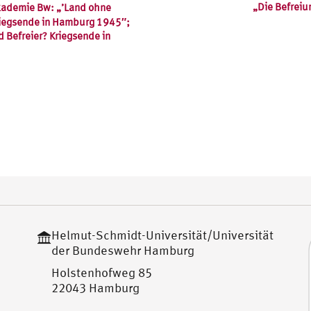
„Die Befreiu
akademie Bw: „’Land ohne
 Kriegsende in Hamburg 1945″;
d Befreier? Kriegsende in
Helmut-Schmidt-Universität/Universität
der Bundeswehr Hamburg
Holstenhofweg 85
22043 Hamburg