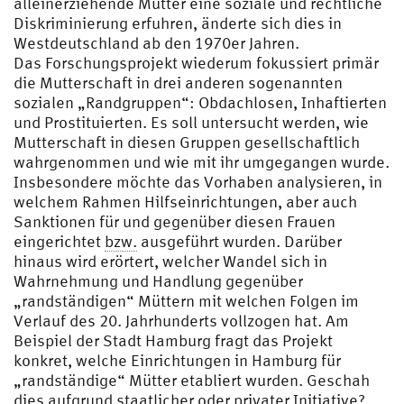
alleinerziehende Mütter eine soziale und rechtliche
Diskriminierung erfuhren, änderte sich dies in
Westdeutschland ab den 1970er Jahren.
Das Forschungsprojekt wiederum fokussiert primär
die Mutterschaft in drei anderen sogenannten
sozialen „Randgruppen“: Obdachlosen, Inhaftierten
und Prostituierten. Es soll untersucht werden, wie
Mutterschaft in diesen Gruppen gesellschaftlich
wahrgenommen und wie mit ihr umgegangen wurde.
Insbesondere möchte das Vorhaben analysieren, in
welchem Rahmen Hilfseinrichtungen, aber auch
Sanktionen für und gegenüber diesen Frauen
eingerichtet
bzw.
ausgeführt wurden. Darüber
hinaus wird erörtert, welcher Wandel sich in
Wahrnehmung und Handlung gegenüber
„randständigen“ Müttern mit welchen Folgen im
Verlauf des 20. Jahrhunderts vollzogen hat. Am
Beispiel der Stadt Hamburg fragt das Projekt
konkret, welche Einrichtungen in Hamburg für
„randständige“ Mütter etabliert wurden. Geschah
dies aufgrund staatlicher oder privater Initiative?