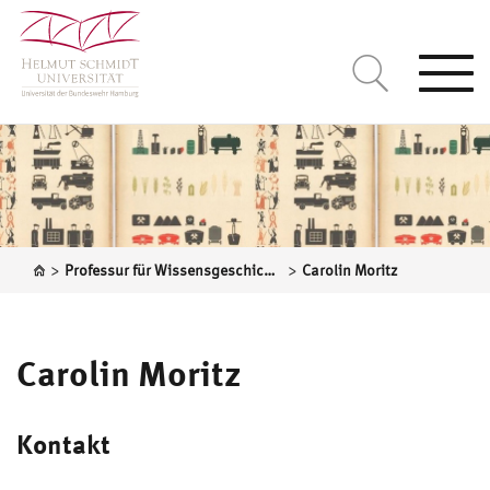
Togg
navi
>
>
Professur für Wissensgeschichte moderner Gesellschaften
Carolin Moritz
Carolin Moritz
Kontakt