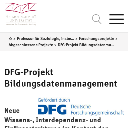
Togg
navi
>
>
>
Professur für Soziologie, insbesondere Transformation von Governance in Bildung und Gesellschaft
Forschungsprojekte
>
Abgeschlossene Projekte
DFG-Projekt Bildungsdatenmanagement
DFG-Projekt
Bildungsdatenmanagement
Neue
Wissens-,
Interdependenz- und