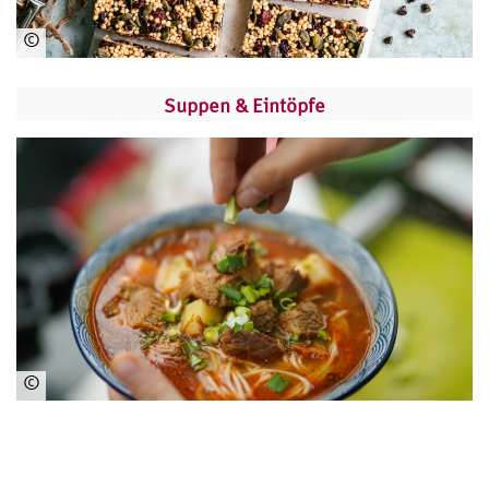
©
ww
w.
Suppen & Eintöpfe
pe
xel
s.c
om
©
ww
w.
pe
xel