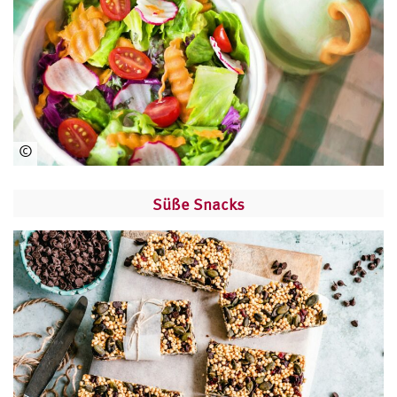
©
ww
w.
Süße Snacks
pe
xel
s.c
om