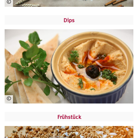
©
ww
w.
Dips
pe
xel
s.c
om
©
ww
w.
Frühstück
pe
xel
s.c