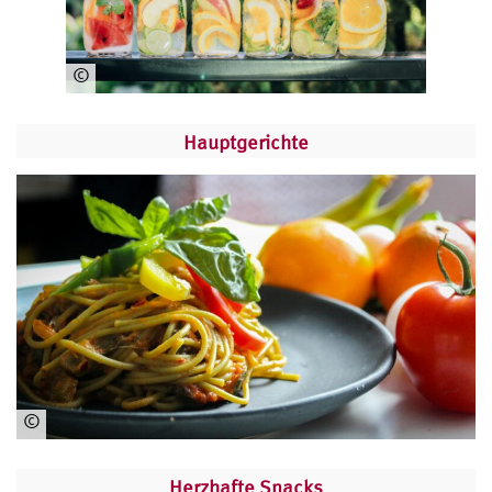
©
ww
w.
Hauptgerichte
un
spl
as
h.c
om
©
ww
w.
Herzhafte Snacks