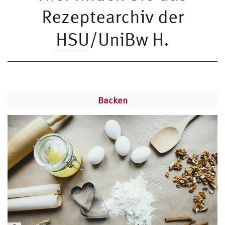
Rezeptearchiv der
HSU
/UniBw H.
Backen