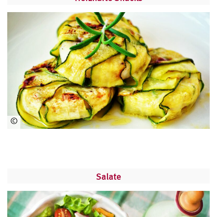
pe
xel
s.c
om
©
ww
w.
pe
xel
s.c
Salate
om