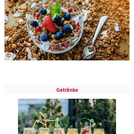
om
©
ww
w.
pe
xel
s.c
Getränke
om