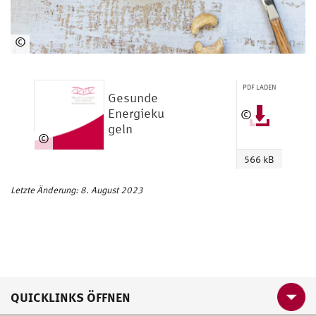
©
www.unsplash.com
PDF LADEN
Gesunde
Energieku
©
geln
ww
©
w.
ww
566 kB
un
w.
spl
un
Letzte Änderung: 8. August 2023
as
spl
h.c
as
om
h.c
om
QUICKLINKS ÖFFNEN