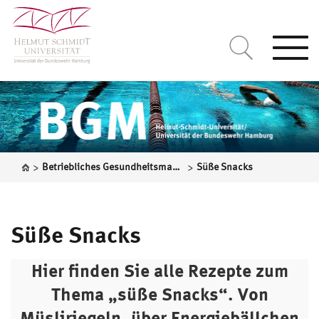
Togg
navi
>
>
Betriebliches Gesundheitsmanagement
Süße Snacks
Süße Snacks
Hier finden Sie alle Rezepte zum
Thema „süße Snacks“.
Von
Müsliriegeln, über Energiebällchen