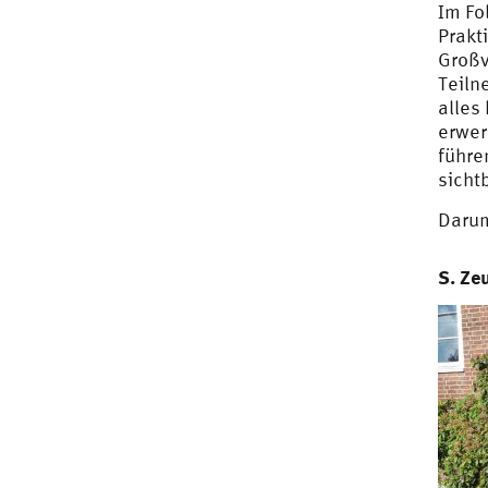
Im Fo
Prakt
Großv
Teiln
alles
erwer
führe
sicht
Darum
S. Ze