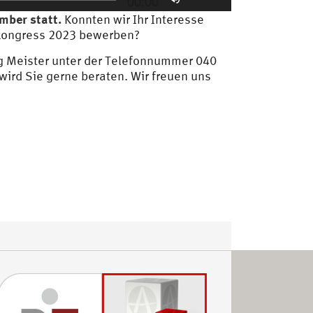
00:00
Hoch/Runter
mber statt.
Konnten wir Ihr Interesse
benutzen,
skongress 2023 bewerben?
um
die
rg Meister unter der Telefonnummer 040
Lautstärke
 wird Sie gerne beraten. Wir freuen uns
zu
regeln.