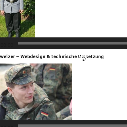
00:00
hweizer – Webdesign & technische Umsetzung
©
JS
Audio-
Player