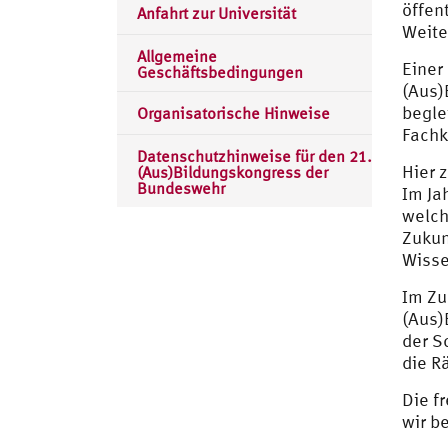
öffen
Anfahrt zur Universität
Weite
Allgemeine
Einer
Geschäftsbedingungen
(Aus)
begle
Organisatorische Hinweise
Fachk
Datenschutzhinweise für den 21.
Hier 
(Aus)Bildungskongress der
Bundeswehr
Im Ja
welch
Zukun
Wisse
Im Zu
(Aus)
der S
die R
Die f
wir be