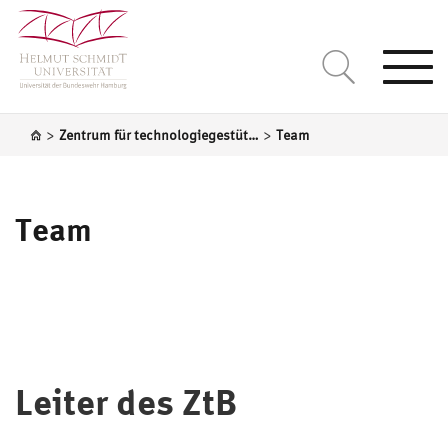
Togg
navi
>
>
Zentrum für technologiegestützte Bildung (ZtB)
Team
Team
Leiter des ZtB