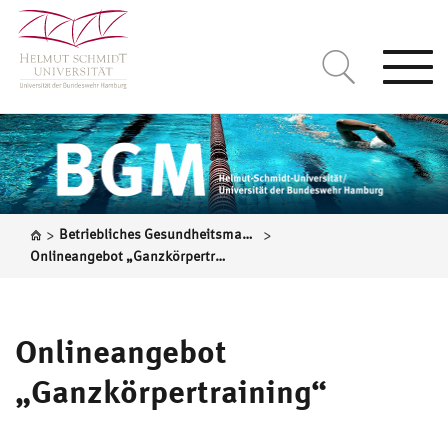
Togg
navi
>
>
Betriebliches Gesundheitsmanagement
Onlineangebot „Ganzkörpertraining“
Onlineangebot
„Ganzkörpertraining“