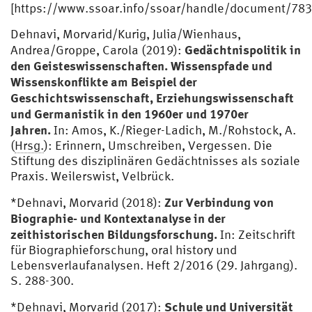
[https://www.ssoar.info/ssoar/handle/document/783
Dehnavi, Morvarid/Kurig, Julia/Wienhaus,
Gedächtnispolitik in
Andrea/Groppe, Carola (2019):
den Geisteswissenschaften. Wissenspfade und
Wissenskonflikte am Beispiel der
Geschichtswissenschaft, Erziehungswissenschaft
und Germanistik in den 1960er und 1970er
Jahren.
In: Amos, K./Rieger-Ladich, M./Rohstock, A.
(
Hrsg.
): Erinnern, Umschreiben, Vergessen. Die
Stiftung des disziplinären Gedächtnisses als soziale
Praxis. Weilerswist, Velbrück.
Zur Verbindung von
*Dehnavi, Morvarid (2018):
Biographie- und Kontextanalyse in der
zeithistorischen Bildungsforschung.
In: Zeitschrift
für Biographieforschung, oral history und
Lebensverlaufanalysen. Heft 2/2016 (29. Jahrgang).
S. 288-300.
Schule und Universität
*Dehnavi, Morvarid (2017):