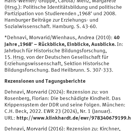
Hans-Werner/ Groppe, Carola/ Menz, Margarete
(
Hrsg.
): Politische Identitätsbildung und politische
Partizipation von Studierenden ‚1968’ und 2008.
Hamburger Beiträge zur Erziehungs- und
Sozialwissenschaft. Hamburg. S. 43-60.
40
*Dehnavi, Morvarid/Wienhaus, Andrea (2010):
Jahre ‚1968’ – Rückblicke, Einblicke, Ausblicke.
In:
Jahrbuch für Historische Bildungsforschung,
15.
Hrsg.
von der Deutschen Gesellschaft für
Erziehungswissenschaft, Sektion Historische
Bildungsforschung. Bad Heilbrunn. S. 307-333.
Rezensionen und Tagungsberichte
Dehnavi, Morvarid (2024): Rezension zu: von
Rosenberg, Florian: Die beschädigte Kindheit. Das
Krippensystem der DDR und seine Folgen. München:
C.H. Beck, 2022. EWR 23 (2024), Nr. 1 (Januar).
http://www.klinkhardt.de/ewr/978340679199.h
URL:
Dehnavi, Morvarid (2016): Rezension zu: Kirchner,