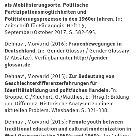
als Mobilisierungsorte. Politische
Partizipationsmöglichkeiten und
Politisierungsprozesse in den 1960er Jahren.
In:
Zeitschrift für Pädagogik. Heft 15,
September/Oktober 2017, S. 582-595.
Frauenbewegungen in
Dehnavi, Morvarid (2016):
Deutschland.
In: Gender Glossar / Gender Glossary
http://gender-
(7 Absätze). Verfügbar unter
glossar.de
Zur Bedeutung von
Dehnavi, Morvarid (2015):
Geschlechterdifferenzerfahrungen für
Identitätsbildung und politisches Handeln.
In:
Groppe, C./Kluchert, G./Matthes, E. (
Hrsg.
): Bildung
und Differenz. Historische Analysen zu einem
aktuellen Problem. Wiesbaden. S. 321-338.
Female youth between
Dehnavi, Morvarid (2015):
traditional education and cultural modernization in
West Germany in the 1950‘s and 1960‘s.
In: Culture