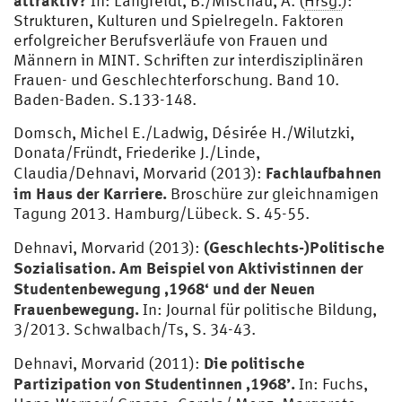
In: Langfeldt, B./Mischau, A. (
Hrsg.
):
Strukturen, Kulturen und Spielregeln. Faktoren
erfolgreicher Berufsverläufe von Frauen und
Männern in MINT. Schriften zur interdisziplinären
Frauen- und Geschlechterforschung. Band 10.
Baden-Baden. S.133-148.
Domsch, Michel E./Ladwig, Désirée H./Wilutzki,
Donata/Fründt, Friederike J./Linde,
Fachlaufbahnen
Claudia/Dehnavi, Morvarid (2013):
im Haus der Karriere.
Broschüre zur gleichnamigen
Tagung 2013. Hamburg/Lübeck. S. 45-55.
(Geschlechts-)Politische
Dehnavi, Morvarid (2013):
Sozialisation. Am Beispiel von Aktivistinnen der
Studentenbewegung ‚1968‘ und der Neuen
Frauenbewegung.
In: Journal für politische Bildung,
3/2013. Schwalbach/Ts, S. 34-43.
Die politische
Dehnavi, Morvarid (2011):
Partizipation von Studentinnen ‚1968’.
In: Fuchs,