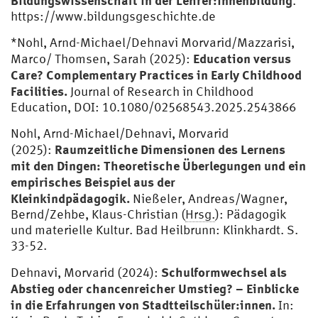
.
https://www.bildungsgeschichte.de
*Nohl, Arnd-Michael/Dehnavi Morvarid/Mazzarisi,
Education versus
Marco/ Thomsen, Sarah (2025):
Care? Complementary Practices in Early Childhood
Facilities.
Journal of Research in Childhood
Education, DOI: 10.1080/02568543.2025.2543866
Nohl, Arnd-Michael/Dehnavi, Morvarid
Raumzeitliche Dimensionen des Lernens
(2025):
mit den Dingen: Theoretische Überlegungen und ein
empirisches Beispiel aus der
Kleinkindpädagogik.
Nießeler, Andreas/Wagner,
Bernd/Zehbe, Klaus-Christian (
Hrsg.
): Pädagogik
und materielle Kultur. Bad Heilbrunn: Klinkhardt. S.
33-52.
Schulformwechsel als
Dehnavi, Morvarid (2024):
Abstieg oder chancenreicher Umstieg? – Einblicke
in die Erfahrungen von Stadtteilschüler:innen.
In: