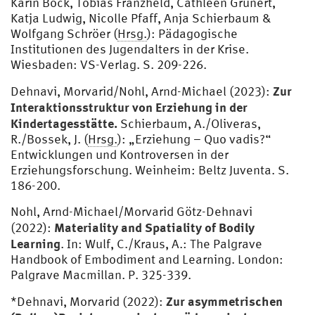
Karin Bock, Tobias Franzheld, Cathleen Grunert,
Katja Ludwig, Nicolle Pfaff, Anja Schierbaum &
Wolfgang Schröer (
Hrsg.
): Pädagogische
Institutionen des Jugendalters in der Krise.
Wiesbaden: VS-Verlag. S. 209-226.
Zur
Dehnavi, Morvarid/Nohl, Arnd-Michael (2023):
Interaktionsstruktur von Erziehung in der
Kindertagesstätte.
Schierbaum, A./Oliveras,
R./Bossek, J. (
Hrsg.
): „Erziehung – Quo vadis?“
Entwicklungen und Kontroversen in der
Erziehungsforschung. Weinheim: Beltz Juventa. S.
186-200.
Nohl, Arnd-Michael/Morvarid Götz-Dehnavi
Materiality and Spatiality of Bodily
(2022):
Learning
. In: Wulf, C./Kraus, A.: The Palgrave
Handbook of Embodiment and Learning. London:
Palgrave Macmillan. P. 325-339.
Zur asymmetrischen
*Dehnavi, Morvarid (2022):