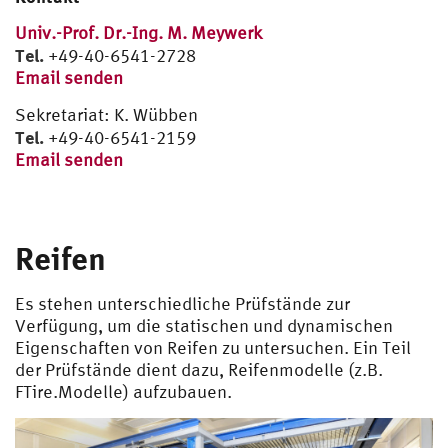
Labor
Univ.-Prof. Dr.-Ing. M. Meywerk
Crash
Publikationen 2000 – heute
Engineering Mechanics
Mitarbeiter Labor
Promotionen
Vorlesungen Master
Fahrzeug
Tel.
+49-40-6541-2728
Email senden
Mensch-Fahrzeug-Interaktionen
Publikationen 1991 – 1999
Practical Training
Terramechanics and Offroad Vehicle Engineering
Rollenprüfstand
Labore/Praktika
Fahrsimulatoren
Sekretariat: K. Wübben
Alternative Antriebssysteme
Vehicle Dynamics
Grundlagen CAE-Methoden
Practical Training
Leistungsprüfanlage
Dynamischer Fahrsimulator
Studentische Arbeiten
Simulation (CAE)
Tel.
+49-40-6541-2159
Email senden
Dynamik von Fahrzeugen, dyn. Verhalten von
CA-Techniken
Fahrzeugtechnik I und II
Vertiefungslabor Fahrzeugtechnik
Schwingungsprüfstand
Statischer Fahrsimulator
Komponenten
Reifen
Fahrzeugmechatronik I und II
Gesamtfahrzeugtests
Komfortsimulator
Reifen
Reifen
Außentrommel-Prüfstand
CAE-Methoden in der Fahrzeugentwicklung
Crash-Komponentenanlagen
Halbachs-Prüfstand
Crash-Schlittenanlage
Optimierung
Materialprüfanlagen
Es stehen unterschiedliche Prüfstände zur
Verfügung, um die statischen und dynamischen
Universal-Prüfstand: Reifen quasistatisch
Fallturm
Materialtests
Bodenmechanik und Geländegängigkeit
Belastungsprüfanlagen
Eigenschaften von Reifen zu untersuchen. Ein Teil
der Prüfstände dient dazu, Reifenmodelle (z.B.
Profilklotz-Prüfstand
Crush-Anlage
Klimakammer, Grauwert-Korrelationsanalyse
Servodraulische Belastungseinrichtungen
Vertiefungslabor Fahrzeugtechnik
FTire.Modelle) aufzubauen.
Hochgeschwindigkeits- und Dauerversuche
Elektroshaker