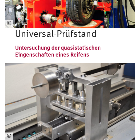
©
Prof.
Universal-Prüfstand
für
Fahrzeugtechnik
Untersuchung der quasistatischen
Eingenschaften eines Reifens
©