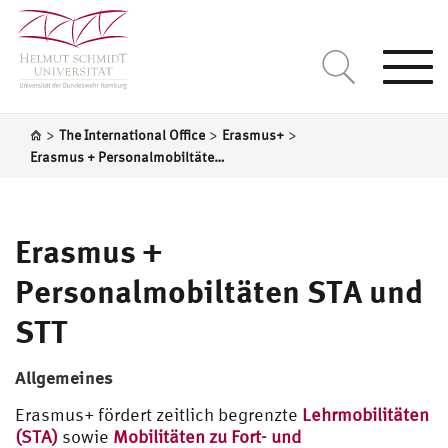
Togg
navi
>
>
>
The International Office
Erasmus+
Erasmus + Personalmobiltäten STA und STT
Erasmus +
Personalmobiltäten STA und
STT
Allgemeines
Erasmus+ fördert zeitlich begrenzte
Lehrmobilitäten
(STA)
sowie
Mobilitäten zu Fort- und