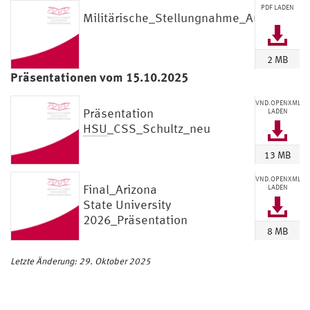
PDF LADEN
Militärische_Stellungnahme_Auslandsau
2 MB
Präsentationen vom 15.10.2025
VND.OPENXML
Präsentation
LADEN
HSU
_CSS_Schultz_neu
13 MB
VND.OPENXML
Final_Arizona
LADEN
State University
2026_Präsentation
8 MB
Letzte Änderung: 29. Oktober 2025