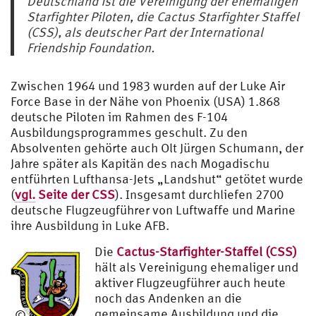
Deutschland ist die Vereinigung der ehemaligen
Starfighter Piloten, die Cactus Starfighter Staffel
(CSS), als deutscher Part der International
Friendship Foundation.
Zwischen 1964 und 1983 wurden auf der Luke Air
Force Base in der Nähe von Phoenix (USA) 1.868
deutsche Piloten im Rahmen des F-104
Ausbildungsprogrammes geschult. Zu den
Absolventen gehörte auch Olt Jürgen Schumann, der
Jahre später als Kapitän des nach Mogadischu
entführten Lufthansa-Jets „Landshut“ getötet wurde
(
vgl.
Seite der CSS
). Insgesamt durchliefen 2700
deutsche Flugzeugführer von Luftwaffe und Marine
ihre Ausbildung in Luke AFB.
Die
Cactus-Starfighter-Staffel (CSS)
hält als Vereinigung ehemaliger und
aktiver Flugzeugführer auch heute
noch das Andenken an die
gemeinsame Ausbildung und die
©