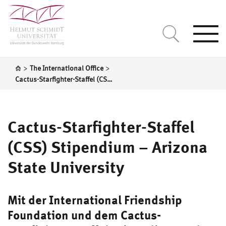
Togg
navi
>
>
The International Office
Cactus-Starfighter-Staffel (CSS) Stipendium – Arizona State University
Cactus-Starfighter-Staffel
(CSS) Stipendium – Arizona
State University
Mit der International Friendship
Foundation und dem Cactus-