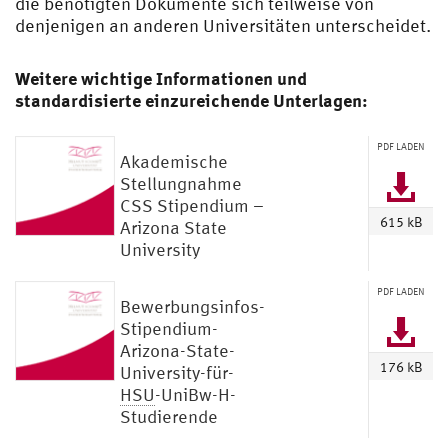
die benötigten Dokumente sich teilweise von
denjenigen an anderen Universitäten unterscheidet.
Weitere wichtige Informationen und
standardisierte einzureichende Unterlagen:
PDF LADEN
Akademische
Stellungnahme
CSS Stipendium –
615 kB
Arizona State
University
PDF LADEN
Bewerbungsinfos-
Stipendium-
Arizona-State-
176 kB
University-für-
HSU
-UniBw-H-
Studierende