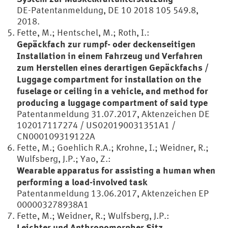
DE-Patentanmeldung, DE 10 2018 105 549.8,
2018.
Fette, M.; Hentschel, M.; Roth, I.:
Gepäckfach zur rumpf- oder deckenseitigen
Installation in einem Fahrzeug und Verfahren
zum Herstellen eines derartigen Gepäckfachs /
Luggage compartment for installation on the
fuselage or ceiling in a vehicle, and method for
producing a luggage compartment of said type
Patentanmeldung 31.07.2017, Aktenzeichen DE
102017117274 / US020190031351A1 /
CN000109319122A
Fette, M.; Goehlich R.A.; Krohne, I.; Weidner, R.;
Wulfsberg, J.P.; Yao, Z.:
Wearable apparatus for assisting a human when
performing a load-involved task
Patentanmeldung 13.06.2017, Aktenzeichen EP
000003278938A1
Fette, M.; Weidner, R.; Wulfsberg, J.P.:
Leichter und Anthropomorpher Sitz