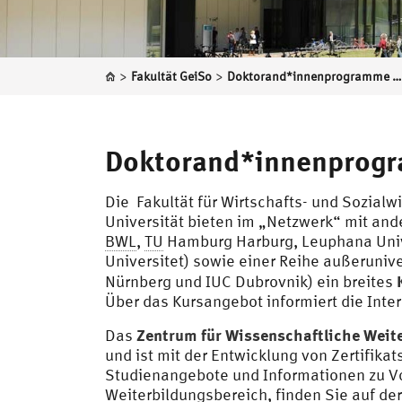
>
>
Fakultät GeiSo
Doktorand*innenprogramme und Weiterbildung
Doktorand*innenprogr
Die Fakultät für Wirtschafts- und Sozial
Universität bieten im „Netzwerk“ mit an
BWL
,
TU
Hamburg Harburg, Leuphana Univer
Universitet) sowie einer Reihe außeruni
Nürnberg und IUC Dubrovnik) ein breites
Über das Kursangebot informiert die Inte
Zentrum für Wissenschaftliche Weit
Das
und ist mit der Entwicklung von Zertifik
Studienangebote und Informationen zu V
Weiterbildungsbereich, finden Sie auf der