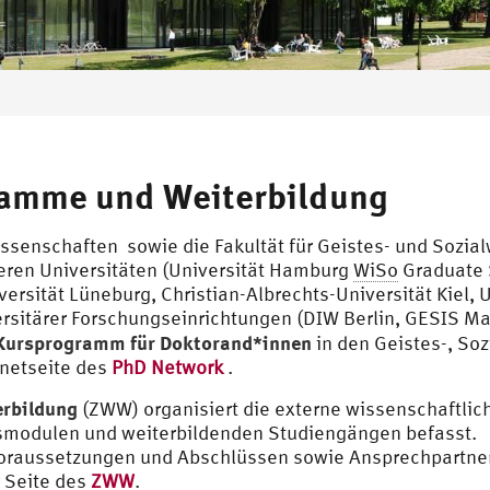
amme und Weiterbildung
wissenschaften sowie die Fakultät für Geistes- und Soz
deren Universitäten (Universität Hamburg
WiSo
Graduate S
sität Lüneburg, Christian-Albrechts-Universität Kiel, 
versitärer Forschungseinrichtungen (DIW Berlin, GESIS
Kursprogramm für Doktorand*innen
in den Geistes-, Soz
rnetseite des
PhD Network
.
erbildung
(ZWW) organisiert die externe wissenschaftlic
atsmodulen und weiterbildenden Studiengängen befasst.
oraussetzungen und Abschlüssen sowie Ansprechpartne
 Seite des
ZWW
.