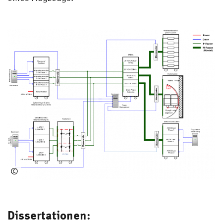
©
HSU
/
EES
Dissertationen: