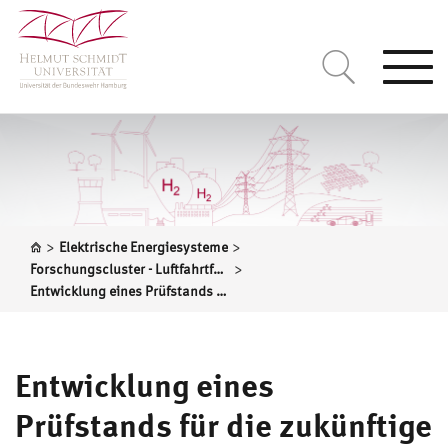
Togg
navi
>
>
Elektrische Energiesysteme
>
Forschungscluster - Luftfahrtforschung
Entwicklung eines Prüfstands für die zukünftige elektrische Kabinenenergieversorgung in Flugzeugen
Entwicklung eines
Prüfstands für die zukünftige