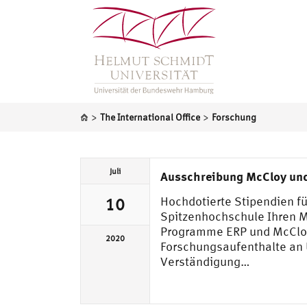
>
>
The International Office
Forschung
Juli
Ausschreibung McCloy un
Hochdotierte Stipendien f
10
Spitzenhochschule Ihren M
Programme ERP und McCloy.
2020
Forschungsaufenthalte an U
Verständigung…