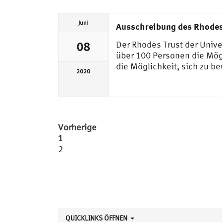
Juni
Ausschreibung des Rhode
Der Rhodes Trust der Unive
08
über 100 Personen die Mög
die Möglichkeit, sich zu b
2020
Seitennummerierung
Vorherige
1
der
2
Beiträge
QUICKLINKS ÖFFNEN