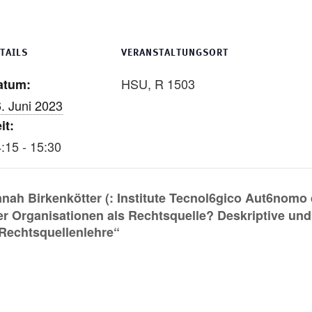
TAILS
VERANSTALTUNGSORT
HSU, R 1503
atum:
. Juni 2023
it:
:15 - 15:30
nnah Birkenkötter (: Institute Tecnol6gico Aut6nomo
ler Organisationen als Rechtsquelle? Deskriptive un
e Rechtsquellenlehre“