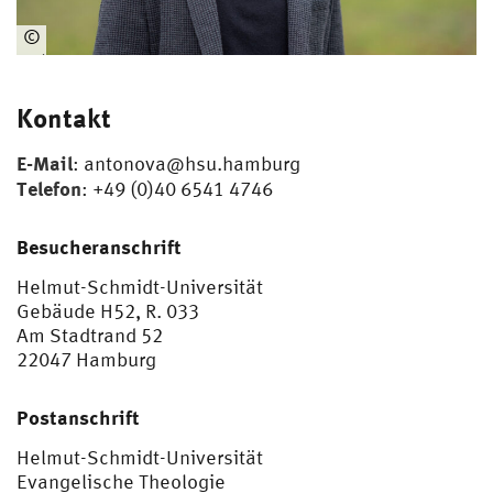
©
Gel
ha
us
Kontakt
en
/B
E-Mail
:
antonova@hsu.hamburg
un
Telefon
: +49 (0)40 6541 4746
de
sw
Besucheranschrift
ehr
/H
Helmut-Schmidt-Universität
SU
Gebäude H52, R. 033
/U
Am Stadtrand 52
niB
22047 Hamburg
wH
Postanschrift
Helmut-Schmidt-Universität
Evangelische Theologie