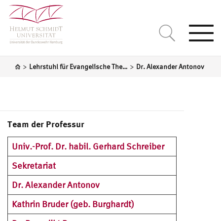
Togg
navi
>
>
Lehrstuhl für Evangelische Theologie unter besonderer Berücksichtigung der Sozialethik und der Theologiegeschichte
Dr. Alexander Antonov
Team der Professur
Univ.-Prof. Dr. habil. Gerhard Schreiber
Sekretariat
Dr. Alexander Antonov
Kathrin Bruder (geb. Burghardt)