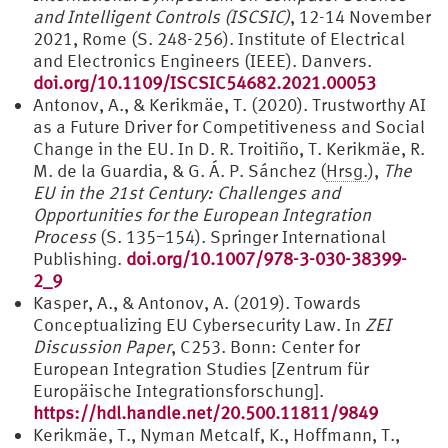
and Intelligent Controls (ISCSIC)
, 12-14 November
2021, Rome (S. 248-256). Institute of Electrical
and Electronics Engineers (IEEE). Danvers.
doi.org/10.1109/ISCSIC54682.2021.00053
Antonov, A., & Kerikmäe, T. (2020). Trustworthy AI
as a Future Driver for Competitiveness and Social
Change in the EU. In D. R. Troitiño, T. Kerikmäe, R.
M. de la Guardia, & G. Á. P. Sánchez (
Hrsg.
),
The
EU in the 21st Century: Challenges and
Opportunities for the European Integration
Process
(S. 135−154). Springer International
Publishing.
doi.org/10.1007/978-3-030-38399-
2_9
Kasper, A., & Antonov, A. (2019). Towards
Conceptualizing EU Cybersecurity Law. In
ZEI
Discussion Paper
, C253. Bonn: Center for
European Integration Studies [Zentrum für
Europäische Integrationsforschung].
https://hdl.handle.net/20.500.11811/9849
Kerikmäe, T., Nyman Metcalf, K., Hoffmann, T.,