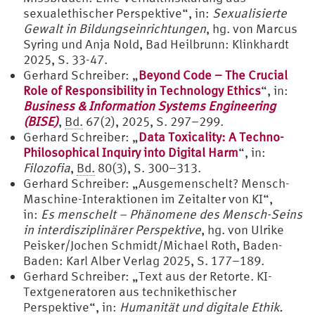
sexualethischer Perspektive“, in:
Sexualisierte
Gewalt in Bildungseinrichtungen
, hg. von Marcus
Syring und Anja Nold, Bad Heilbrunn: Klinkhardt
2025, S. 33-47.
Gerhard Schreiber: „
Beyond Code – The Crucial
Role of Responsibility in Technology Ethics
“, in:
Business & Information Systems Engineering
(BISE)
,
Bd.
67(2), 2025, S. 297–299.
Gerhard Schreiber: „
Data Toxicality: A Techno-
Philosophical Inquiry into Digital Harm
“, in:
Filozofia
,
Bd.
80(3), S. 300–313.
Gerhard Schreiber: „Ausgemenschelt? Mensch-
Maschine-Interaktionen im Zeitalter von KI“,
in:
Es menschelt – Phänomene des Mensch-Seins
in interdisziplinärer Perspektive
, hg. von Ulrike
Peisker/Jochen Schmidt/Michael Roth, Baden-
Baden: Karl Alber Verlag 2025, S. 177–189.
Gerhard Schreiber: „Text aus der Retorte. KI-
Textgeneratoren aus technikethischer
Perspektive“, in:
Humanität und digitale Ethik.