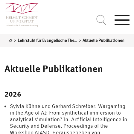
Togg
navi
>
>
Lehrstuhl für Evangelische Theologie unter besonderer Berücksichtigung der Sozialethik und der Theologiegeschichte
Aktuelle Publikationen
Aktuelle Publikationen
2026
Sylvia Kühne und Gerhard Schreiber: Wargaming
in the Age of AI: From synthetical immersion to
analytical simulation? In: Artificial Intelligence in
Security and Defense. Proceedings of the
Workshop AI4SD. Herausgegeben von