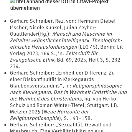
.
Gerhard Schreiber, Rez. von: Hermann Diebel-
Fischer, Nicole Kunkel, Julian Zeyher-
Quattlender(Hg.):
Mensch und Maschine im
Zeitalter »Künstlicher Intelligenz«. Theologisch-
ethische Herausforderungen
(LLG 45), Berlin: Lit-
Verlag 2023, 164 S., in:
Zeitschrift für
Evangelische Ethik
,
Bd.
69, 2025, Heft 3, S. 232–
234.
Gerhard Schreiber: „Einheit der Differenz. Zu
einer Diskontinuität in Kierkegaards
Glaubensverständnis“, in:
Religionsphilosophie
nach Kierkegaard. Das in Wahrheit Christliche und
die Wahrheit des Christentums
, hg. von Heiko
Schulz und Roman Winter-Tietel, Stuttgart: J.B.
Metzler 2025 (
Neue Horizonte der
Religionsphilosophie
), S. 143–158.
Gerhard Schreiber: „Sexualität, Gewalt und
Missbrauch: Eine Verhältnisklärung aus