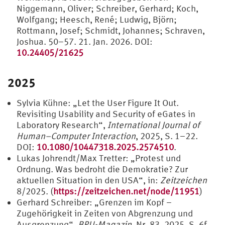
Niggemann, Oliver; Schreiber, Gerhard; Koch,
Wolfgang; Heesch, René; Ludwig, Björn;
Rottmann, Josef; Schmidt, Johannes; Schraven,
Joshua. 50–57. 21. Jan. 2026. DOI:
10.24405/21625
2025
Sylvia Kühne: „Let the User Figure It Out.
Revisiting Usability and Security of eGates in
Laboratory Research“,
International Journal of
Human–Computer Interaction
, 2025, S. 1–22.
DOI:
10.1080/10447318.2025.2574510
.
Lukas Johrendt/Max Tretter: „Protest und
Ordnung. Was bedroht die Demokratie? Zur
aktuellen Situation in den USA“, in:
Zeitzeichen
8/2025. (
https://zeitzeichen.net/node/11951
)
Gerhard Schreiber: „Grenzen im Kopf –
Zugehörigkeit in Zeiten von Abgrenzung und
Ausgrenzung“,
BRU-Magazin
, Nr. 83, 2025, S. 6f.