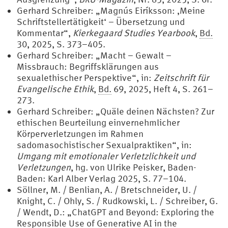
Gerhard Schreiber: „Magnús Eiríksson: ‚Meine
Schriftstellertätigkeit‘ – Übersetzung und
Kommentar“,
Kierkegaard Studies Yearbook
,
Bd.
30, 2025, S. 373–405.
Gerhard Schreiber: „Macht – Gewalt –
Missbrauch: Begriffsklärungen aus
sexualethischer Perspektive“, in:
Zeitschrift für
Evangelische Ethik
,
Bd.
69, 2025, Heft 4, S. 261–
273.
Gerhard Schreiber: „Quäle deinen Nächsten? Zur
ethischen Beurteilung einvernehmlicher
Körperverletzungen im Rahmen
sadomasochistischer Sexualpraktiken“, in:
Umgang mit emotionaler Verletzlichkeit und
Verletzungen
, hg. von Ulrike Peisker, Baden-
Baden: Karl Alber Verlag 2025, S. 77–104.
Söllner, M. / Benlian, A. / Bretschneider, U. /
Knight, C. / Ohly, S. / Rudkowski, L. / Schreiber, G.
/ Wendt, D.: „ChatGPT and Beyond: Exploring the
Responsible Use of Generative AI in the