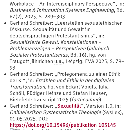
Workplace – An Interdisciplinary Perspective“, in:
Business & Information Systems Engineering
,
Bd.
67(2), 2025, S. 289–303.
Gerhard Schreiber: „Leerstellen sexualethischer
Diskurse: Sexualität und Gewalt im
deutschsprachigen Protestantismus“, in:
Sexualisierte Gewalt. Konstellationen –
Problemanzeigen – Perspektiven
(
Jahrbuch
Sozialer Protestantismus
,
Bd.
16), hg. von
Traugott Jähnichen
u.a.
, Leipzig: EVA 2025, S. 79–
93.
Gerhard Schreiber: „Prolegomena zu einer Ethik
der KI“, in:
Erzählen und Ethik in der digitalen
Transformation
, hg. von Eckart Voigts, Julia
Schöll, Rüdiger Heinze und Stefan Heuser,
Bielefeld: transcript 2025 (
forthcoming
)
Gerhard Schreiber: „
Sexualität
“, Version 1.0, in:
Onlinelexikon Systematische Theologie
(SysLex),
01.05.2025. DOI:
https://doi.org/10.15496/publikation-105145