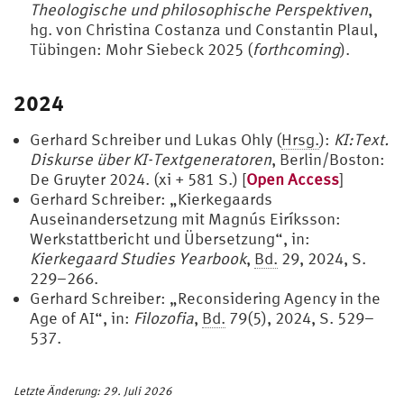
Theologische und philosophische Perspektiven
,
hg. von Christina Costanza und Constantin Plaul,
Tübingen: Mohr Siebeck 2025 (
forthcoming
).
2024
Gerhard Schreiber und Lukas Ohly (
Hrsg.
):
KI:Text.
Diskurse über KI-Textgeneratoren
, Berlin/Boston:
De Gruyter 2024. (xi + 581 S.) [
Open Access
]
Gerhard Schreiber: „Kierkegaards
Auseinandersetzung mit Magnús Eiríksson:
Werkstattbericht und Übersetzung“, in:
Kierkegaard Studies Yearbook
,
Bd.
29, 2024, S.
229–266.
Gerhard Schreiber: „Reconsidering Agency in the
Age of AI“, in:
Filozofia
,
Bd.
79(5), 2024, S. 529–
537.
Letzte Änderung: 29. Juli 2026