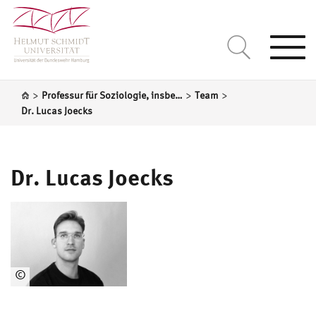
Togg
navi
>
>
>
Professur für Soziologie, insbesondere Transformation von Governance in Bildung und Gesellschaft
Team
Dr. Lucas Joecks
Dr. Lucas Joecks
©
Lucas
Joecks