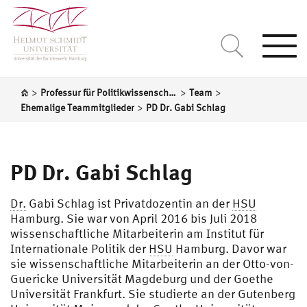
Togg
navi
>
>
>
Professur für Politikwissenschaft, insbesondere internationale Sicherheitspolitik und Konfliktforschung
Team
>
Ehemalige Teammitglieder
PD Dr. Gabi Schlag
PD Dr. Gabi Schlag
Dr.
Gabi Schlag ist Privatdozentin an der
HSU
Hamburg. Sie war von April 2016 bis Juli 2018
wissenschaftliche Mitarbeiterin am Institut für
Internationale Politik der
HSU
Hamburg. Davor war
sie wissenschaftliche Mitarbeiterin an der Otto-von-
Guericke Universität Magdeburg und der Goethe
Universität Frankfurt. Sie studierte an der Gutenberg