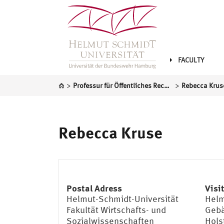
FACULTY
>
>
Professur für Öffentliches Recht, insbesondere Völkerrecht und Europarecht
Rebecca Krus
Rebecca Kruse
Postal Adress
Visi
Helmut-Schmidt-Universität
Helm
Fakultät Wirtschafts- und
Geb
Sozialwissenschaften
Hols