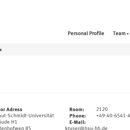
Personal Profile
Team
e
tor Adress
Room:
2120
ut-Schmidt-Universität
Phone:
+49-40-6541-
äude H1
E-Mail:
tenhofweg 85
kruser@hsu-hh.de