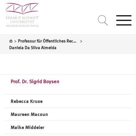
Togg
navi
>
>
Professur für Öffentliches Recht, insbesondere Völkerrecht und Europarecht
Daniela Da Silva Almeida
Prof. Dr. Sigrid Boysen
Rebecca Kruse
Maureen Macoun
Maike Middeler