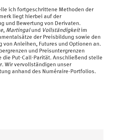
elle ich fortgeschrittene Methoden der
rk liegt hierbei auf der
ng und Bewertung von Derivaten.
ge
,
Martingal
und
Vollständigkeit
im
mentalsätze der Preisbildung sowie den
g von Anleihen, Futures und Optionen an.
sobergrenzen und Preisuntergrenzen
ie Put-Call-Parität. Anschließend stelle
. Wir vervollständigen unser
tung anhand des Numéraire-Portfolios.