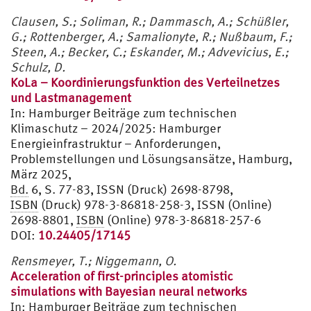
Clausen, S.; Soliman, R.; Dammasch, A.; Schüßler,
G.; Rottenberger, A.; Samalionyte, R.; Nußbaum, F.;
Steen, A.; Becker, C.; Eskander, M.; Advevicius, E.;
Schulz, D.
KoLa – Koordinierungsfunktion des Verteilnetzes
und Lastmanagement
In:
Hamburger Beiträge zum technischen
Klimaschutz – 2024/2025: Hamburger
Energieinfrastruktur – Anforderungen,
Problemstellungen und Lösungsansätze, Hamburg,
März 2025,
Bd.
6, S. 77-83, ISSN (Druck) 2698-8798,
ISBN
(Druck) 978-3-86818-258-3, ISSN (Online)
2698-8801,
ISBN
(Online) 978-3-86818-257-6
DOI:
10.24405/17145
Rensmeyer, T.; Niggemann, O.
Acceleration of first-principles atomistic
simulations with Bayesian neural networks
In:
Hamburger Beiträge zum technischen