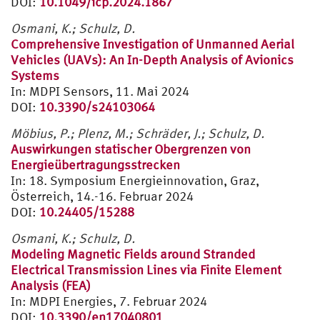
DOI:
10.1049/icp.2024.1867
Osmani, K.; Schulz, D.
Comprehensive Investigation of Unmanned Aerial
Vehicles (UAVs): An In-Depth Analysis of Avionics
Systems
In: MDPI Sensors, 11. Mai 2024
DOI:
10.3390/s24103064
Möbius, P.; Plenz, M.; Schräder, J.; Schulz, D.
Auswirkungen statischer Obergrenzen von
Energieübertragungsstrecken
In: 18. Symposium Energieinnovation, Graz,
Österreich, 14.-16. Februar 2024
DOI:
10.24405/15288
Osmani, K.; Schulz, D.
Modeling Magnetic Fields around Stranded
Electrical Transmission Lines via Finite Element
Analysis (FEA)
In: MDPI Energies, 7. Februar 2024
DOI:
10.3390/en17040801