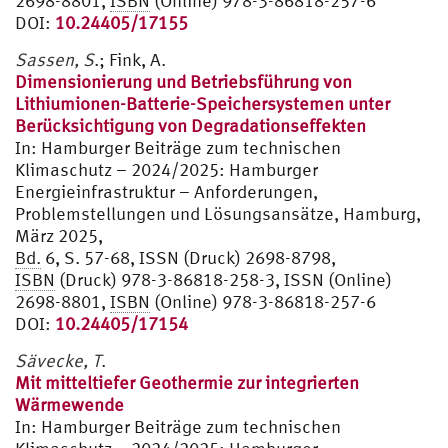
2698-8801,
ISBN
(Online) 978-3-86818-257-6
DOI:
10.24405/17155
Sassen, S
.; Fink, A.
Dimensionierung und Betriebsführung von
Lithiumionen-Batterie-Speichersystemen unter
Berücksichtigung von Degradationseffekten
In:
Hamburger Beiträge zum technischen
Klimaschutz – 2024/2025: Hamburger
Energieinfrastruktur – Anforderungen,
Problemstellungen und Lösungsansätze, Hamburg,
März 2025,
Bd.
6, S. 57-68, ISSN (Druck) 2698-8798,
ISBN
(Druck) 978-3-86818-258-3, ISSN (Online)
2698-8801,
ISBN
(Online) 978-3-86818-257-6
DOI:
10.24405/17154
Sävecke, T
.
Mit mitteltiefer Geothermie zur integrierten
Wärmewende
In:
Hamburger Beiträge zum technischen