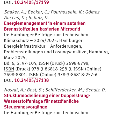
DOI:
10.24405/17159
Shaker, A.;
Becker, C
.; Pourhossein, K.;
Gómez
Anccas, D
.; Schulz, D.
Energiemanagement in einem autarken
Brennstoffzellen-basierten Microgrid
In:
Hamburger Beiträge zum technischen
Klimaschutz – 2024/2025: Hamburger
Energieinfrastruktur – Anforderungen,
Problemstellungen und Lösungsansätze, Hamburg,
März 2025,
Bd.
6, S. 97-105, ISSN (Druck) 2698-8798,
ISBN
(Druck) 978-3-86818-258-3, ISSN (Online)
2698-8801,
ISBN
(Online) 978-3-86818-257-6
DOI:
10.24405/17138
Nosrat, A.;
Best, S
.; Schifferdecker, M.; Schulz, D.
Strukturmodellierung einer Doppelstrang-
Wasserstoffanlage für netzdienliche
Steuerungsvorgänge
In:
Hamburger Beiträge zum technischen