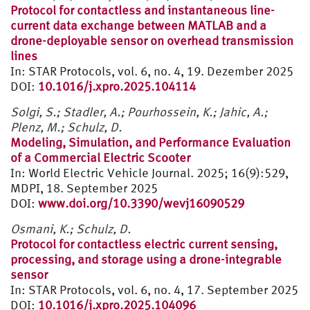
Protocol for contactless and instantaneous line-
current data exchange between MATLAB and a
drone-deployable sensor on overhead transmission
lines
In: STAR Protocols, vol. 6, no. 4, 19. Dezember 2025
DOI:
10.1016/j.xpro.2025.104114
Solgi, S.; Stadler, A.; Pourhossein, K.; Jahic, A.;
Plenz, M.; Schulz, D.
Modeling, Simulation, and Performance Evaluation
of a Commercial Electric Scooter
In: World Electric Vehicle Journal. 2025; 16(9):529,
MDPI, 18. September 2025
DOI:
www.doi.org/10.3390/wevj16090529
Osmani, K.; Schulz, D.
Protocol for contactless electric current sensing,
processing, and storage using a drone-integrable
sensor
In: STAR Protocols, vol. 6, no. 4, 17. September 2025
DOI:
10.1016/j.xpro.2025.104096