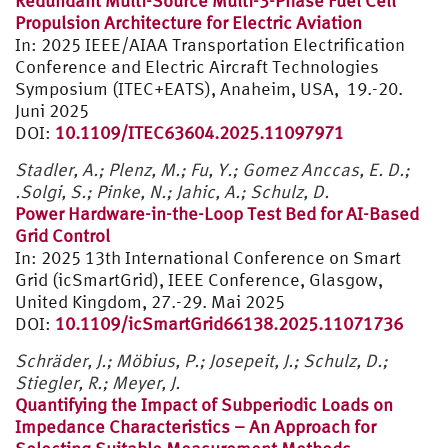
Redundant Multi-Source Multi-3-Phase Fuel Cell
Propulsion Architecture for Electric Aviation
In: 2025 IEEE/AIAA Transportation Electrification
Conference and Electric Aircraft Technologies
Symposium (ITEC+EATS), Anaheim, USA, 19.-20.
Juni 2025
DOI:
10.1109/ITEC63604.2025.11097971
Stadler, A.; Plenz, M.; Fu, Y.; Gomez Anccas, E. D.;
.Solgi, S.; Pinke, N.; Jahic, A.; Schulz, D.
Power Hardware-in-the-Loop Test Bed for AI-Based
Grid Control
In: 2025 13th International Conference on Smart
Grid (icSmartGrid), IEEE Conference, Glasgow,
United Kingdom, 27.-29. Mai 2025
DOI:
10.1109/icSmartGrid66138.2025.11071736
Schräder, J.; Möbius, P.; Josepeit, J.; Schulz, D.;
Stiegler, R.; Meyer, J.
Quantifying the Impact of Subperiodic Loads on
Impedance Characteristics – An Approach for