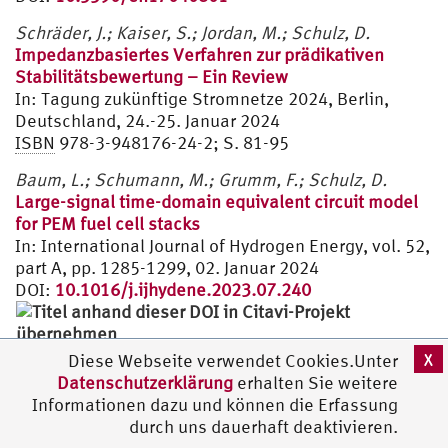
Schräder, J.; Kaiser, S.; Jordan, M.; Schulz, D.
Impedanzbasiertes Verfahren zur prädikativen
Stabilitätsbewertung – Ein Review
In: Tagung zukünftige Stromnetze 2024, Berlin,
Deutschland, 24.-25. Januar 2024
ISBN
978-3-948176-24-2; S. 81-95
Baum, L.; Schumann, M.; Grumm, F.; Schulz, D.
Large-signal time-domain equivalent circuit model
for PEM fuel cell stacks
In: International Journal of Hydrogen Energy, vol. 52,
part A, pp. 1285-1299, 02. Januar 2024
DOI:
10.1016/j.ijhydene.2023.07.240
X
Diese Webseite verwendet Cookies.Unter
Datenschutzerklärung
erhalten Sie weitere
Jahrgang 2023
Informationen dazu und können die Erfassung
Nosrat, A.; Schifferdecker, M.; Hamann, D.; Schulz,
durch uns dauerhaft deaktivieren.
D.