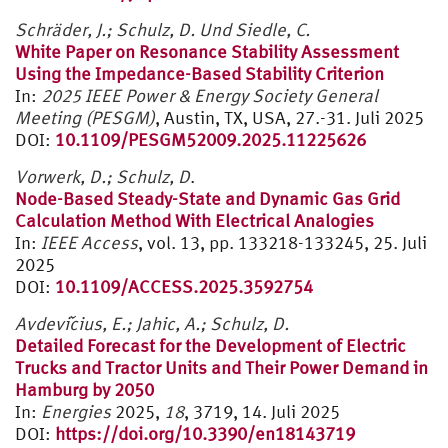
Schräder, J.; Schulz, D. Und Siedle, C.
White Paper on Resonance Stability Assessment
Using the Impedance-Based Stability Criterion
In:
2025 IEEE Power & Energy Society General
Meeting (PESGM)
, Austin, TX, USA, 27.-31. Juli 2025
DOI:
10.1109/PESGM52009.2025.11225626
Vorwerk, D.; Schulz, D
.
Node-Based Steady-State and Dynamic Gas Grid
Calculation Method With Electrical Analogies
In:
IEEE Access
, vol. 13, pp. 133218-133245, 25. Juli
2025
DOI:
10.1109/ACCESS.2025.3592754
Avdevičius, E.; Jahic, A.; Schulz, D.
Detailed Forecast for the Development of Electric
Trucks and Tractor Units and Their Power Demand in
Hamburg by 2050
In:
Energies
2025,
18
, 3719, 14. Juli 2025
DOI:
https://doi.org/10.3390/en18143719