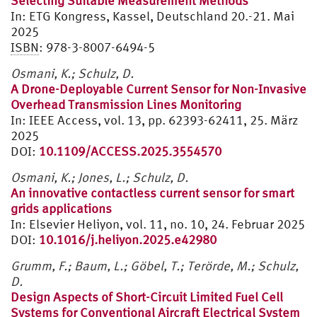
Selecting Suitable Measurement Methods
In: ETG Kongress, Kassel, Deutschland 20.-21. Mai
2025
ISBN
: 978-3-8007-6494-5
Osmani, K.; Schulz, D.
A Drone-Deployable Current Sensor for Non-Invasive
Overhead Transmission Lines Monitoring
In: IEEE Access, vol. 13, pp. 62393-62411, 25. März
2025
DOI:
10.1109/ACCESS.2025.3554570
Osmani, K.; Jones, L.; Schulz, D.
An innovative contactless current sensor for smart
grids applications
In: Elsevier Heliyon, vol. 11, no. 10, 24. Februar 2025
DOI:
10.1016/j.heliyon.2025.e42980
Grumm, F.; Baum, L.; Göbel, T.; Terörde, M.; Schulz,
D.
Design Aspects of Short-Circuit Limited Fuel Cell
Systems for Conventional Aircraft Electrical System