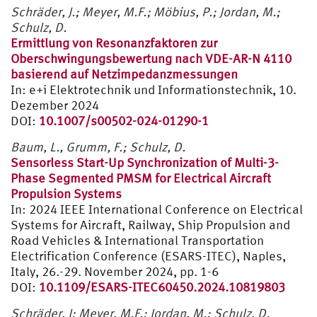
Schräder, J.; Meyer, M.F.; Möbius, P.; Jordan, M.;
Schulz, D.
Ermittlung von Resonanzfaktoren zur
Oberschwingungsbewertung nach VDE-AR-N 4110
basierend auf Netzimpedanzmessungen
In: e+i Elektrotechnik und Informationstechnik, 10.
Dezember 2024
DOI:
10.1007/s00502-024-01290-1
Baum, L., Grumm, F.; Schulz, D.
Sensorless Start-Up Synchronization of Multi-3-
Phase Segmented PMSM for Electrical Aircraft
Propulsion Systems
In: 2024 IEEE International Conference on Electrical
Systems for Aircraft, Railway, Ship Propulsion and
Road Vehicles & International Transportation
Electrification Conference (ESARS-ITEC), Naples,
Italy, 26.-29. November 2024, pp. 1-6
DOI:
10.1109/ESARS-ITEC60450.2024.10819803
Schräder, J; Meyer, M.F.; Jordan, M.; Schulz, D.