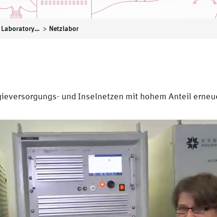
>
Distributed Energy Laboratory – DLab – Labor für verteilte Energiesysteme
Netzlabor
eversorgungs- und Inselnetzen mit hohem Anteil erneue