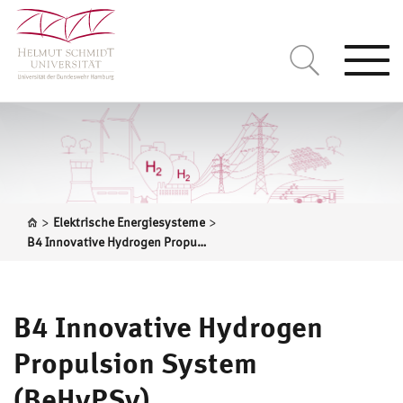
Togg
navi
>
>
Elektrische Energiesysteme
B4 Innovative Hydrogen Propulsion System (BeHyPSy)
B4 Innovative Hydrogen
Propulsion System
(BeHyPSy)