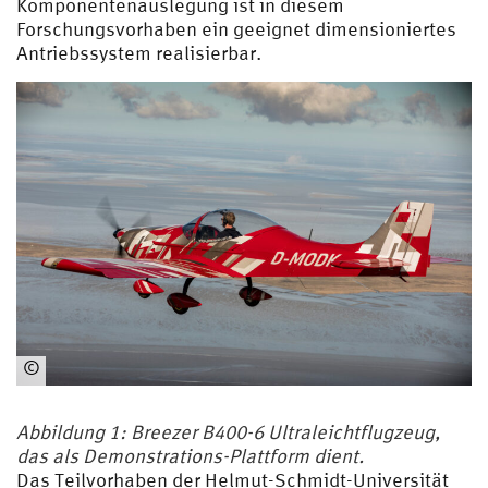
Komponentenauslegung ist in diesem
Forschungsvorhaben ein geeignet dimensioniertes
Antriebssystem realisierbar.
©
CC
BY-
Abbildung 1: Breezer B400-6 Ultraleichtflugzeug,
SA
das als Demonstrations-Plattform dient.
4.0
Das Teilvorhaben der Helmut-Schmidt-Universität