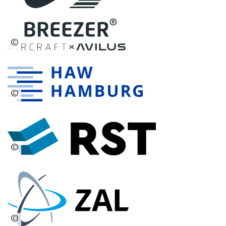
©
©
©
©