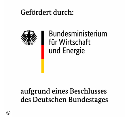
©
BM
WE