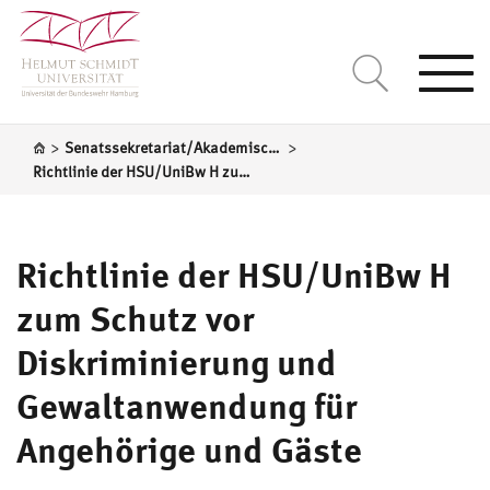
Togg
navi
>
>
Senatssekretariat/Akademische Selbstverwaltung
Richtlinie der HSU/UniBw H zum Schutz vor Diskriminierung und Gewaltanwendung für Angehörige und Gäste
Richtlinie der HSU/UniBw H
zum Schutz vor
Diskriminierung und
Gewaltanwendung für
Angehörige und Gäste