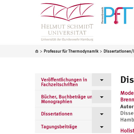
>
>
Professur für Thermodynamik
Dis
Veröffentlichungen in
Fachzeitschriften
Model
Professur für Thermodynamik
Bücher, Buchbeträge und
Brenn
Monographien
Autor
Prof. K. Meier
Disse
Prof. K. Meier
Dissertationen
Hambu
Dr. R. Hellmann
Prof. K. Meier
Dr. R. Hellmann
Tagungsbeiträge
Holis