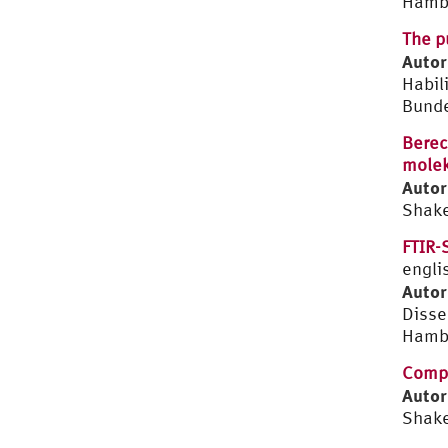
Hambu
The p
Autor
Habil
Bunde
Berec
molek
Autor
Shake
FTIR-
engli
Autor
Disse
Hambu
Compu
Autor
Shake