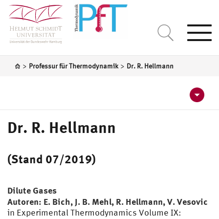
Togg
navi
>
>
Professur für Thermodynamik
Dr. R. Hellmann
Veröffentlichungen in Fachzeitschriften
Dr. R. Hellmann
Professur für Thermodynamik
Bücher, Buchbeträge und Monographien
(Stand 07/2019)
Prof. K. Meier
Prof. K. Meier
Dissertationen
Dr. R. Hellmann
Dr. R. Hellmann
Prof. K. Meier
Tagungsbeiträge
Dilute Gases
Autoren: E. Bich, J. B. Mehl, R. Hellmann, V. Vesovic
Prof. W. Roetzel
Prof. W. Roetzel
Prof. S. Kabelac
Prof. W. Roetzel
in Experimental Thermodynamics Volume IX: