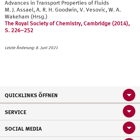
Advances in Transport Properties of Fluids
Prof. J. Ahrendts
Prof. W. Roetzel
M. J. Assael, A. R. H. Goodwin, V. Vesovic, W. A.
Wakeham (Hrsg.)
Prof. H. D. Baehr
The Royal Society of Chemistry, Cambridge (2014),
S. 226–252
Letzte Änderung: 8. Juni 2021
QUICKLINKS ÖFFNEN
SERVICE
SOCIAL MEDIA